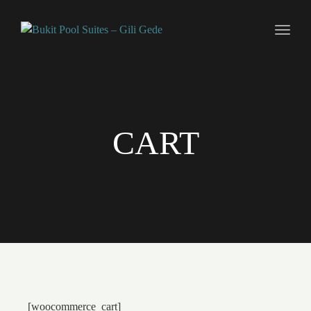
Toggl
naviga
CART
[woocommerce_cart]